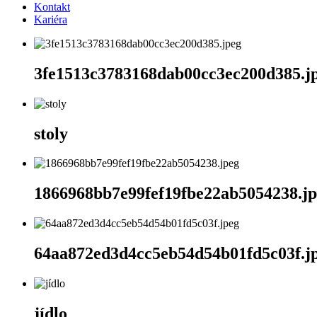
Kontakt
Kariéra
3fe1513c3783168dab00cc3ec200d385.j
stoly
1866968bb7e99fef19fbe22ab5054238.j
64aa872ed3d4cc5eb54d54b01fd5c03f.j
jídlo