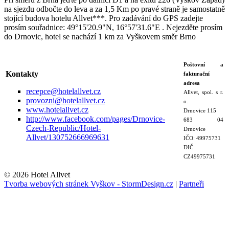
na sjezdu odbočte do leva a za 1,5 Km po pravé straně je samostatně
stojící budova hotelu Allvet***. Pro zadávání do GPS zadejte
prosím souřadnice: 49°15'20.9"N, 16°57'31.6"E . Nejezděte prosím
do Drnovic, hotel se nachází 1 km za Vyškovem směr Brno
Poštovní a
Kontakty
fakturační
adresa
recepce@hotelallvet.cz
Allvet, spol. s r.
provozni@hotelallvet.cz
o.
www.hotelallvet.cz
Drnovice 115
http://www.facebook.com/pages/Drnovice-
683 04
Czech-Republic/Hotel-
Drnovice
Allvet/130752666969631
IČO: 49975731
DIČ:
CZ49975731
© 2026 Hotel Allvet
Tvorba webových stránek Vyškov - StormDesign.cz
|
Partneři