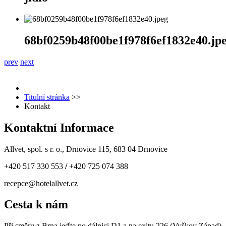
68bf0259b48f00be1f978f6ef1832e40.jp
prev
next
Titulní stránka
>>
Kontakt
Kontaktní Informace
Allvet, spol. s r. o., Drnovice 115, 683 04 Drnovice
+420 517 330 553
/
+420 725 074 388
recepce@hotelallvet.cz
Cesta k nám
Při směru z Brna jeďte po dálnici D1 a na exitu 226 (Vyškov Západ)