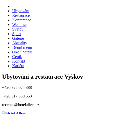
Ubytování
Restaurace
Konference
Wellness
Svatby
Sport
Galerie
Aktuality
Denní menu
Okolí hotelu
Ceník
Kontakt
Kariéra
Ubytování a restaurace Vyškov
+420 725 074 388 |
+420 517 330 553 |
recepce@hotelallvet.cz