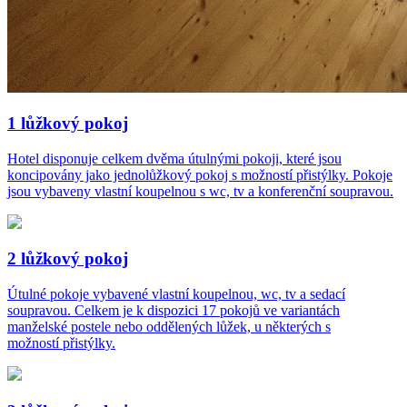
1 lůžkový pokoj
Hotel disponuje celkem dvěma útulnými pokoji, které jsou
koncipovány jako jednolůžkový pokoj s možností přistýlky. Pokoje
jsou vybaveny vlastní koupelnou s wc, tv a konferenční soupravou.
2 lůžkový pokoj
Útulné pokoje vybavené vlastní koupelnou, wc, tv a sedací
soupravou. Celkem je k dispozici 17 pokojů ve variantách
manželské postele nebo oddělených lůžek, u některých s
možností přistýlky.