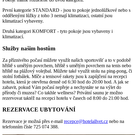
První kategorie STANDARD - jsou to pokoje jednolůžkové nebo s
oddělenými lůžky z toho 3 nemají klimatizaci, ostatní jsou
klimatizací vybaveny.
Druhá kategori KOMFORT - tyto pokoje jsou vybaveny i
klimatizací.
Služby našim hostům
Za příznivého počasí můžete využít našich sportovišť a to v podobě
hřiště s umělým povrchem, hřiště s umělým povrchem na tenis nebo
hřiště na plážový volejbal. Můžete také využít stolu na ping-pong, či
stolní fotbálek. Míče a tenisové rakety jsou k zapůjčení na recepci
hotelu, která je otevřena denně od 6:30 hod do 20:00 hod. A jak se
zabavit, pokud Vám počasí nepřeje a nechystáte se na výlet do
přírody či muzea? Co takhle wellness? Privátní saunu je možno
rezervovat taktéž na recepci hotelu v časech od 8:00 do 21:00 hod.
REZERVACE UBYTOVÁNÍ
Rezervace je možná přes e-mail
recepce@hotelallvet.cz
nebo na
telefonním čísle 725 074 388.