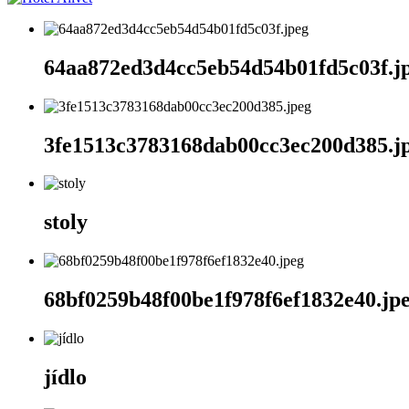
64aa872ed3d4cc5eb54d54b01fd5c03f.j
3fe1513c3783168dab00cc3ec200d385.j
stoly
68bf0259b48f00be1f978f6ef1832e40.jp
jídlo