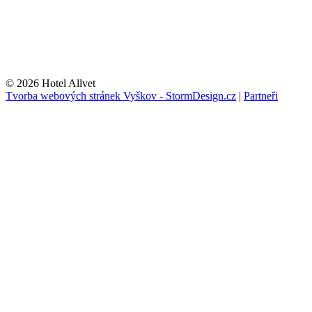
© 2026 Hotel Allvet
Tvorba webových stránek Vyškov - StormDesign.cz
|
Partneři