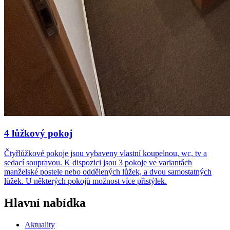
4 lůžkový pokoj
Čtyřlůžkové pokoje jsou vybaveny vlastní koupelnou, wc, tv a
sedací soupravou. K dispozici jsou 3 pokoje ve variantách
manželské postele nebo oddělených lůžek, a dvou samostatných
lůžek. U některých pokojů možnost více přistýlek.
Hlavní nabídka
Aktuality