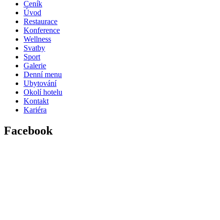
Ceník
Úvod
Restaurace
Konference
Wellness
Svatby
Sport
Galerie
Denní menu
Ubytování
Okolí hotelu
Kontakt
Kariéra
Facebook