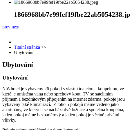
1866968bb7e99fef19fbe22ab5054238.j
prev
next
Titulní stránka
>>
Ubytování
Ubytování
Ubytování
Náš hotel je vybavený 26 pokoji s vlastní toaletou a koupelnou, ve
které je umístěna vana nebo sprchový kout, TV se satelitním
příjmem a bezdrátovým připojením na internet zdarma, pokoje jsou
vybaveny také klimatizací. Z toho 5 pokojů máme vedeno jako
apartmány, ve kterých se nachází dvě ložnice a společná koupelna,
jeden pokoj máme bezbariérový a jeden pokoj je včetně privátní
vířivky.
Pokoje máme rozdělené do dvou kategorií.