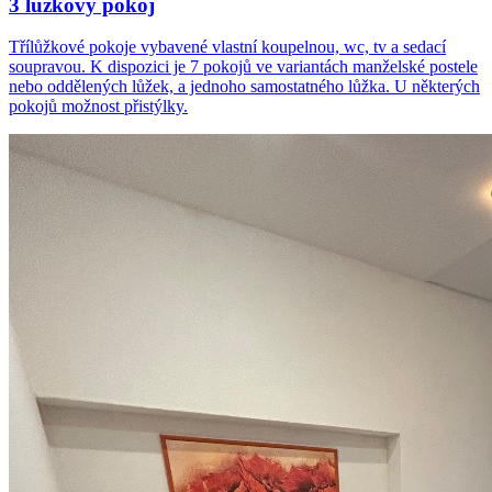
3 lůžkový pokoj
Třílůžkové pokoje vybavené vlastní koupelnou, wc, tv a sedací
soupravou. K dispozici je 7 pokojů ve variantách manželské postele
nebo oddělených lůžek, a jednoho samostatného lůžka. U některých
pokojů možnost přistýlky.