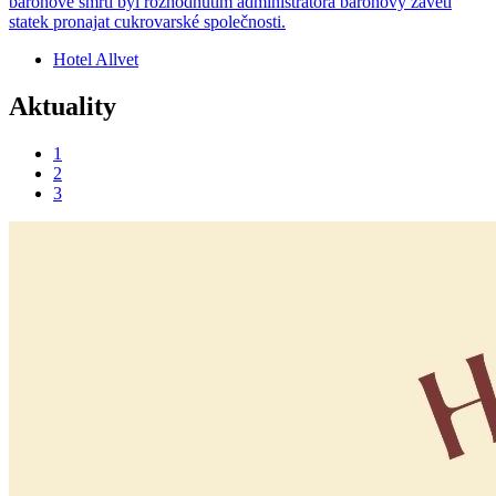
baronově smrti byl rozhodnutím administrátora baronovy závěti
statek pronajat cukrovarské společnosti.
Hotel Allvet
Aktuality
1
2
3