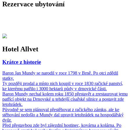
Rezervace ubytování
recepce@hotelallvet.cz
+420 725 074 388
Hotel Allvet
Krátce z historie
Baron Jan Mundy se narodil v roce 1798 v Brně. Po otci zdědil
statky.
Ty později prodal a místo nich koupil v roce 1830 račické panství,
ke kterému patřilo i 3000 hektarů půdy v drnovické části.
Baron Mundy nechal kolem roku 1850 přestavět a zrestaurovat jemu
patřící objekt na Drnovské u tehdejší císařské silnice a postavit zde
letohrádek.
Původně se sem plánoval přestěhovat z račického zámku, ale ke
stěhování nedošlo a Mundy dal upravit letohrádek na hospodářský
dvůr.
Před přestavbou zde byl zájezdní hostinec, kovárna a kolárna. Po