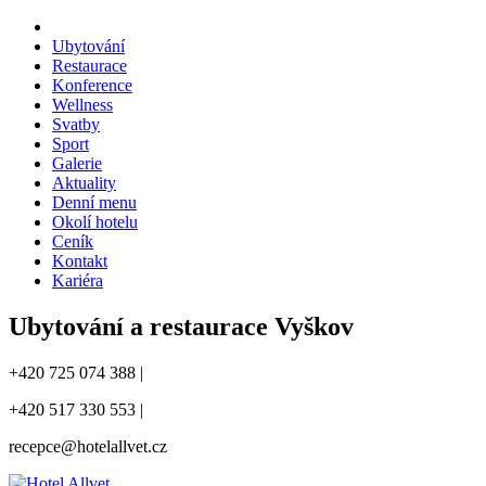
Ubytování
Restaurace
Konference
Wellness
Svatby
Sport
Galerie
Aktuality
Denní menu
Okolí hotelu
Ceník
Kontakt
Kariéra
Ubytování a restaurace Vyškov
+420 725 074 388 |
+420 517 330 553 |
recepce@hotelallvet.cz