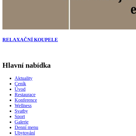
RELAXAČNÍ KOUPELE
Hlavní nabídka
Aktuality
Ceník
Úvod
Restaurace
Konference
Wellness
Svatby
Sport
Galerie
Denní menu
Ubytování